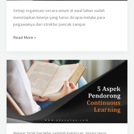
Mencapai
Kinerja
Setiap organisasi secara umum di awal tahun sudah
Tinggi
menetapkan kinerja yang harus dicapai melalui para
pegawainya dari struktur puncak sampai
Read More »
5
Aspek
Pendorong
Continuous
Learning
Belajar tidak berakhir setelah kelulusan, tetapi terus