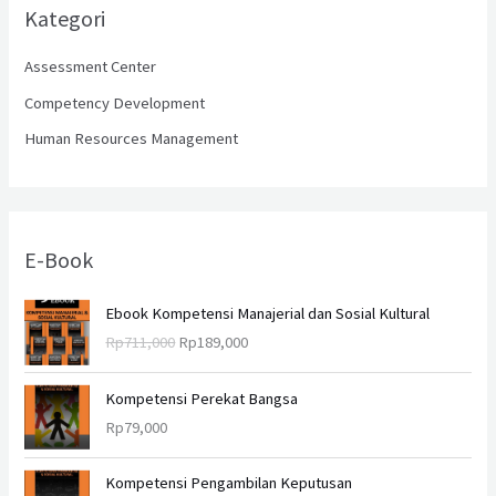
Kategori
u
n
Assessment Center
t
Competency Development
u
Human Resources Management
k
:
E-Book
H
H
Ebook Kompetensi Manajerial dan Sosial Kultural
a
a
Rp
711,000
Rp
189,000
r
r
g
g
a
a
Kompetensi Perekat Bangsa
a
s
Rp
79,000
s
a
l
a
Kompetensi Pengambilan Keputusan
i
t