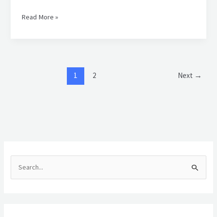
Read More »
1
2
Next
→
C
a
r
i