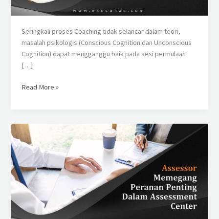
Mengatasinya?
Seringkali proses Coaching tidak selancar dalam teori,
masalah psikologis (Conscious Cognition dan Unconscious
Cognition) dapat mengganggu baik pada sesi permulaan
[…]
Read More »
Assessor
Memegang
Peranan
Penting
Dalam
Keberhasilan
Assessment
Center