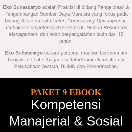
Eko Suhascaryo
adalah Praktisi di bidang Pengelolaan &
Pengembangan Sumber Daya Manusia yang fokus pada
bidang
Assessment Center
,
Competency Development
,
Technical Competency Assessment
,
Human Resources
Management
, dan telah berpengalaman lebih dari 15
tahun.
Eko Suhascaryo
secara personal maupun bersama tim
banyak terlibat sebagai fasilitator/trainer/konsultan di
Perusahaan Swasta, BUMN dan Pemerintahan.
PAKET 9 EBOOK
Kompetensi
Manajerial & Sosial