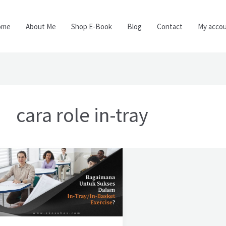
ome
About Me
Shop E-Book
Blog
Contact
My acco
cara role in-tray
Bagaimana
Untuk
Sukses
Dalam
In-
Tray?