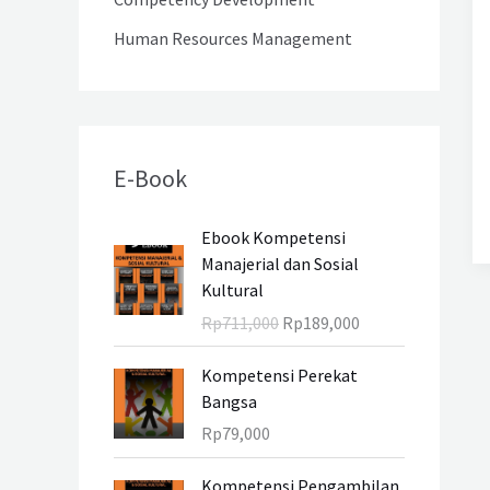
u
Human Resources Management
k
:
E-Book
H
H
Ebook Kompetensi
a
a
Manajerial dan Sosial
r
r
Kultural
g
g
Rp
711,000
Rp
189,000
a
a
a
s
Kompetensi Perekat
s
a
Bangsa
l
a
Rp
79,000
i
t
n
i
Kompetensi Pengambilan
y
n