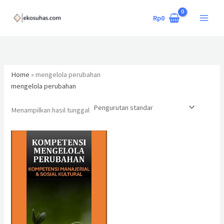
Lewati
ke
Rp
0
konten
Home
»
mengelola perubahan
mengelola perubahan
Menampilkan hasil tunggal