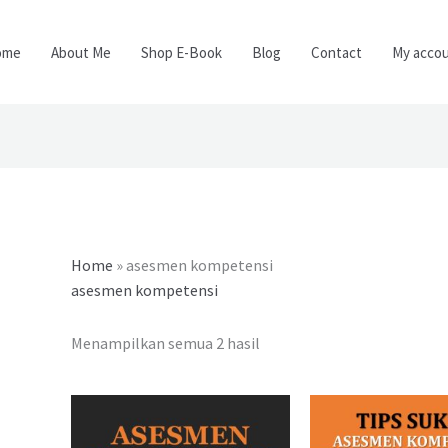
ome
About Me
Shop E-Book
Blog
Contact
My acco
Home
»
asesmen kompetensi
asesmen kompetensi
Menampilkan semua 2 hasil