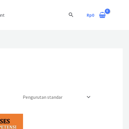
Cari
Rp
0
unt