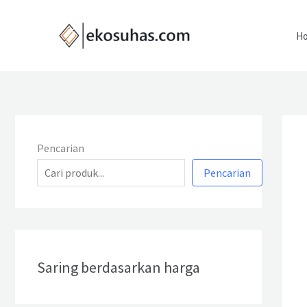
Lewati
ke
H
konten
Pencarian
Pencarian
Saring berdasarkan harga