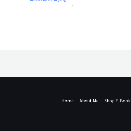
Home
About Me
Shop E-Book