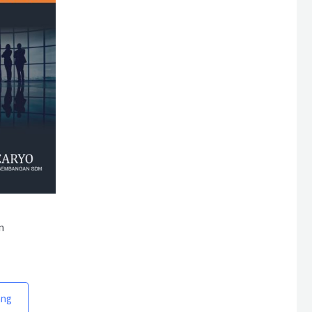
n
ang