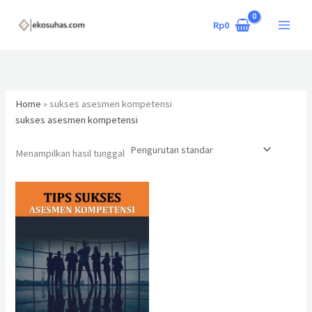
Lewati
ke
Rp
0
konten
Home
»
sukses asesmen kompetensi
sukses asesmen kompetensi
Menampilkan hasil tunggal