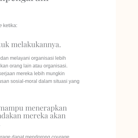
e
ketika:
ntuk melakukannya.
dan melayani organisasi lebih
an orang lain atau organisasi.
rjaan mereka lebih mungkin
an sosial-moral dalam situasi yang
 mampu menerapkan
indakan mereka akan
.
urage
dapat mendorong
courage