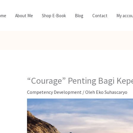
ome
About Me
Shop E-Book
Blog
Contact
My acco
“Courage” Penting Bagi Ke
Competency Development
/ Oleh
Eko Suhascaryo