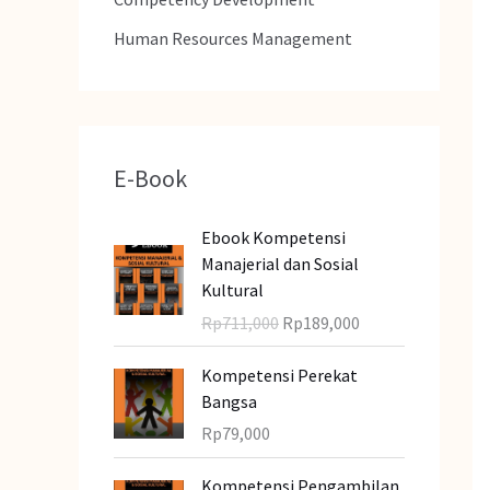
u
Human Resources Management
k
:
E-Book
H
H
Ebook Kompetensi
a
a
Manajerial dan Sosial
r
r
Kultural
g
g
Rp
711,000
Rp
189,000
a
a
a
s
Kompetensi Perekat
s
a
Bangsa
l
a
Rp
79,000
i
t
n
i
Kompetensi Pengambilan
y
n