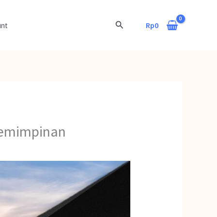
Cari
Rp
0
unt
pemimpinan